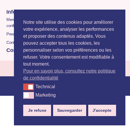
Infos
Contact
06 22 35 85 30
Mentions légales et politique de
Notre site utilise des cookies pour améliorer
Formulaire de contact
confidentialité
votre expérience, analyser les performances
Presse
et proposer des contenus adaptés. Vous
Contact
pouvez accepter tous les cookies, les
Contact
personnaliser selon vos préférences ou les
refuser. Votre consentement est modifiable à
tout moment.
Pour en savoir plus, consultez notre politique
de confidentialité
© 2025 BE FORM
Technical
Technical
Marketing
Marketing
Je refuse
Sauvegarder
J'accepte